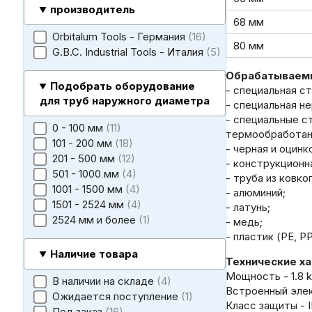
производитель
68 мм
Orbitalum Tools - Германия
16
80 мм
G.B.C. Industrial Tools - Италия
5
Обрабатываем
Подобрать оборудование
- специальная с
для труб наружного диаметра
- специальная н
- специальные ст
0 - 100 мм
11
термообработанн
101 - 200 мм
18
- черная и оцинк
201 - 500 мм
12
- конструкционн
501 - 1000 мм
4
- труба из ковко
1001 - 1500 мм
4
- алюминий;
1501 - 2524 мм
4
- латунь;
2524 мм и более
1
- медь;
- пластик (PE, P
Наличие товара
Технические х
Мощность - 1.8 
В наличии на складе
4
Встроенный элек
Ожидается поступление
1
Класс защиты - I
Под заказ
16