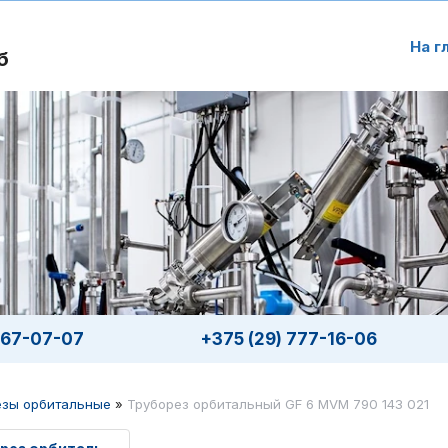
На г
б
567-07-07
+375 (29) 777-16-06
езы орбитальные
»
Труборез орбитальный GF 6 MVM 790 143 021