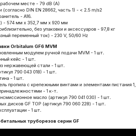
 рабочем месте - 79 dB (A)
 (согласно DIN EN 28662, часть 1) - < 2.5 m/s2
анитель - A16.
 - 574 мм x 352,7 мм x 920 мм
иблизительно, без упаковки и аксессуаров - 97,8 кг
зный переменный ток) - 230 V, 50/60 Hz
авки Orbitalum GF6 MVM
новленным модулем ручной подачи MVM - 1 шт.
ый кейс - 1 шт.
из нержавеющей стали - 1 шт.
тикул 790 043 018) - 1 шт.
на - 1 шт.
ль пропила с крепежными винтами и элементами пистания 1,5 В 
принадлежностями - 1 к-т.
смиссионное масло (артикул 790 041 030) - 1 шт.
ых дисков GF TOP (артикул 790 060 228) - 1 шт.
сплуатации - 1 шт.
рбитальных труборезов серии GF