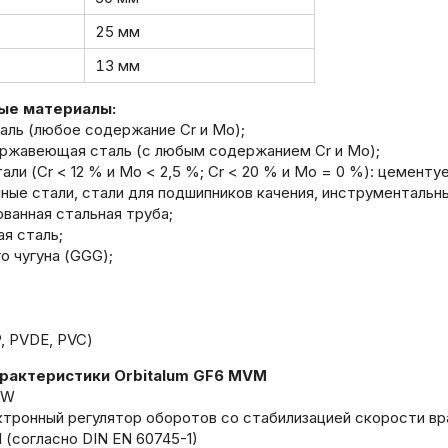
25 мм
13 мм
ые материалы:
таль (любое содержание Cr и Mo);
ержавеющая сталь (с любым содержанием Cr и Mo);
али (Cr < 12 % и Mo < 2,5 %; Cr < 20 % и Mo = 0 %): цемен
ые стали, стали для подшипников качения, инструментальны
ованная стальная труба;
ая сталь;
го чугуна (GGG);
P, PVDE, PVC)
арактеристики Orbitalum GF6 MVM
kW
тронный регулятор оборотов со стабилизацией скорости вра
I (согласно DIN EN 60745-1)