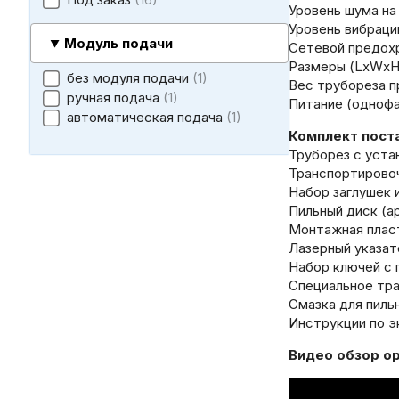
Уровень шума на
Уровень вибрации
Модуль подачи
Сетевой предохр
Размеры (LxWxH)
без модуля подачи
1
Вес трубореза пр
ручная подача
1
Питание (однофа
автоматическая подача
1
Комплект пост
Труборез с уста
Транспортировочн
Набор заглушек 
Пильный диск (ар
Монтажная пласти
Лазерный указате
Набор ключей с 
Специальное тран
Смазка для пильн
Инструкции по эк
Видео обзор о