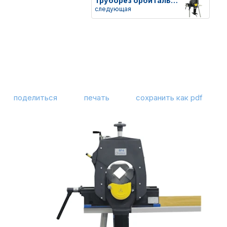
Труборез орбитальный GF 6 AVM
следующая
поделиться
печать
сохранить как pdf