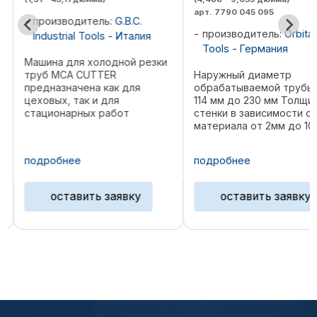
арт. 7790 045 095
производитель:
G.B.C.
производитель:
Orbita
Industrial Tools - Италия
Tools - Германия
Машина для холодной резки
труб MCA CUTTER
Наружный диаметр
м
предназначена как для
обрабатываемой трубы 
цеховых, так и для
114 мм до 230 мм Толщи
стационарных работ
стенки в зависимости от
(например, строительство и/
материала от 2мм до 10
или техническое
Диаметр пильного диск
обслуживание
Минимальный внутренни
подробнее
подробнее
трубопроводов). Легкость и
диаметр трубы 63 мм 13
уменьшенные размеры
68 мм 132 мм 80 мм 120 
алюминиевого разъемного
100 мм 100 мм
оставить заявку
оставить заявку
рамного кольца ...
Обрабатываемые ...