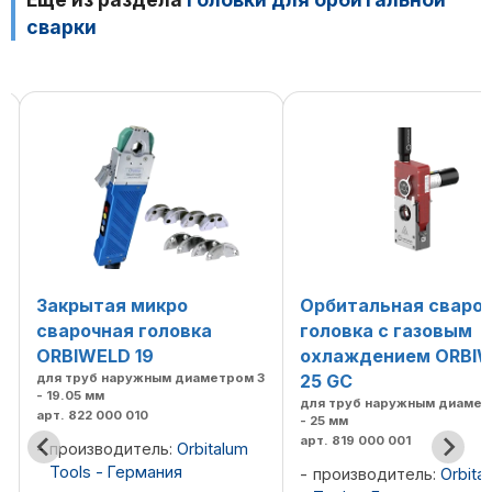
сварки
Закрытая микро
Орбитальная сваро
сварочная головка
головка с газовым
ORBIWELD 19
охлаждением ORBI
для труб наружным диаметром 3
25 GC
- 19.05 мм
для труб наружным диамет
арт. 822 000 010
- 25 мм
арт. 819 000 001
производитель:
Orbitalum
3
Tools - Германия
производитель:
Orbita