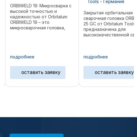
Tools - Германия
ORBIWELD 19: Микросварка с
высокой точностью и
Закрытая орбитальная
надежностью от Orbitalum
сварочная головка ORB
ORBIWELD 19 – это
25 GC от Orbitalum Tools
микросварочная головка,
предназначена для
разработанная для
высококачественной св
высокоточной орбитальной
труб малого диаметра в
сварки. Благодаря прочной
условиях ограниченного
конструкции, интенсивному
пространства. Благодар
жидкостному охлаждению и
подробнее
подробнее
компактной конструкции
продуманному ...
водяным каналам
охлаждения головка ...
оставить заявку
оставить заявку