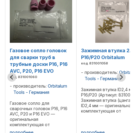
Газовое сопло головок
Зажимная втулка 2.
для сварки труб в
P16/P20 Orbitalum
трубные доски P16, P16
код 831001058
AVC, P20, P16 EVO
производитель:
Orbita
код 831001060
Tools - Германия
производитель:
Orbitalum
Зажимная втулка ID2,4 м
Tools - Германия
P16/P20 (Артикул: 831001
Зажимная втулка (цанга)
Газовое сопло для
ID2,4 мм — оригинальна
сварочных головок P16, P16
комплектующая от
AVC, P20 и P16 EVO —
немецкого производите
оригинальная
Orbitalum, предназначен
о
комплектующая от
для точного
немецкого производителя
подробнее
подробнее
позиционирования и