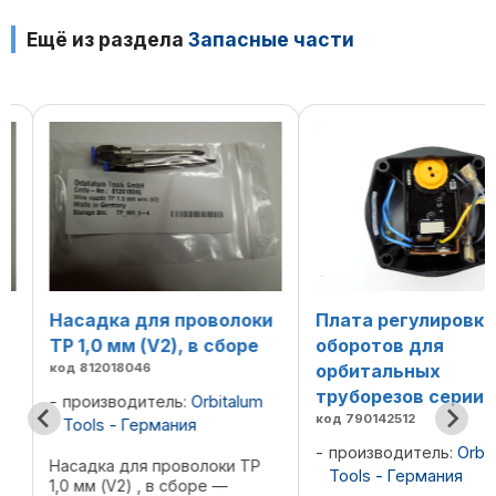
Ещё из раздела
Запасные части
Насадка для проволоки
Плата регулировки
TP 1,0 мм (V2), в сборе
оборотов для
код 812018046
орбитальных
труборезов серии G
производитель:
Orbitalum
код 790142512
Tools - Германия
производитель:
Orbita
Насадка для проволоки TP
Tools - Германия
1,0 мм (V2) , в сборе —