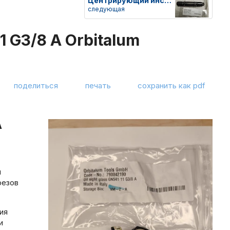
Центрирующий инструмент 16, ID
следующая
 G3/8 A Orbitalum
поделиться
печать
сохранить как pdf
A
я
резов
ия
и