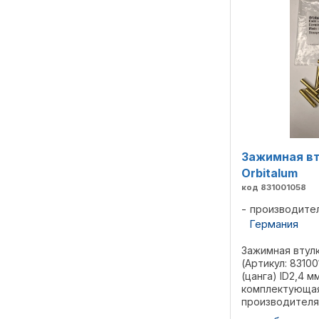
Зажимная вт
Orbitalum
код 831001058
производите
Германия
Зажимная втулк
(Артикул: 8310
(цанга) ID2,4 
комплектующая
производителя 
предназначенн