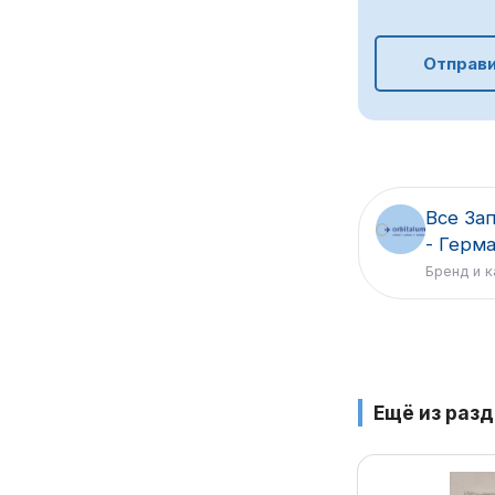
Отправи
Все Зап
- Герм
Бренд и к
Ещё из раз