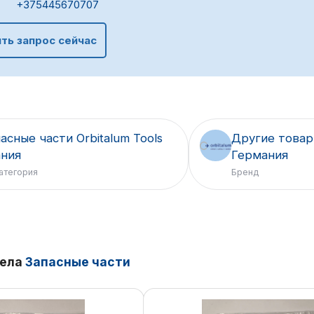
+375445670707
ть запрос сейчас
асные части Orbitalum Tools
Другие товары
ания
Германия
атегория
Бренд
дела
Запасные части