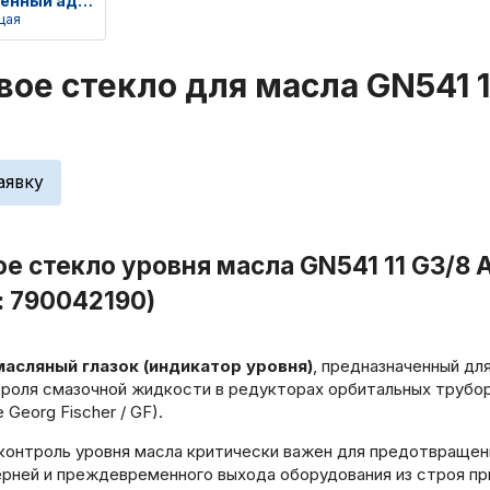
Быстросменный адаптер горелки
щая
ое стекло для масла GN541 11
аявку
е стекло уровня масла GN541 11 G3/8 
: 790042190)
асляный глазок (индикатор уровня)
, предназначенный дл
троля смазочной жидкости в редукторах орбитальных трубо
 Georg Fischer / GF).
онтроль уровня масла критически важен для предотвращен
рней и преждевременного выхода оборудования из строя пр