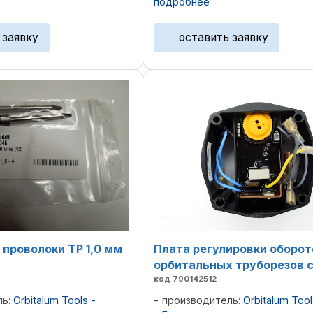
подробнее
ния и надежной фиксации
токоведущих частей сварочной 
электрода ...
Деталь с ...
 заявку
оставить заявку
 проволоки TP 1,0 мм
Плата регулировки оборот
орбитальных труборезов с
код 790142512
ль:
Orbitalum Tools -
производитель:
Orbitalum Tool