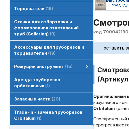
предыду
Торцеватели
19
Смотров
Станки для отбортовки и
формирования ответвлений
код 790042190
труб (Collaring)
9
Аксессуары для труборезов и
оставить з
торцевателей
19
Режущий инструмент
15
Смотрово
Режущий инструмент
HSS диски пильные отрезные
Пильные диски для орбитальной резки
смотреть все
(Артикул
Аренда труборезов
орбитальных
1
Оригинальный м
Запасные части
20
визуального кон
Orbitalum
(ранее
Trade-In - замена труборезов
Orbitalum
1
Своевременный к
перегрева шесте