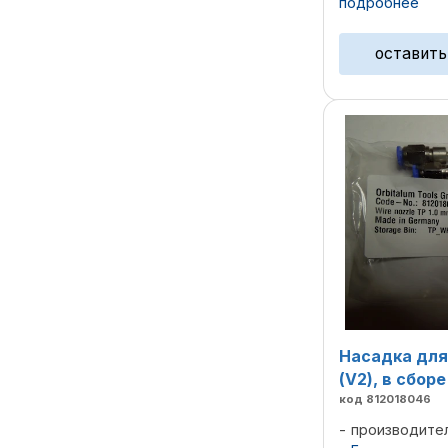
подробнее
позиционирова
вольфрамового 
оставить
Насадка для
(V2), в сборе
код 812018046
производите