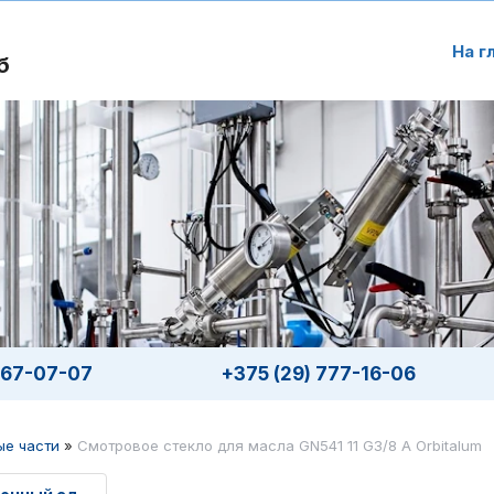
На г
б
567-07-07
+375 (29) 777-16-06
ые части
»
Смотровое стекло для масла GN541 11 G3/8 A Orbitalum