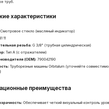
ке труб.
кие характеристики
Смотровое стекло (масляный индикатор)
1 11
тельная резьба:
G 3/8" (трубная цилиндрическая)
р:
Тип A (с отражателем)
оизводителя (OEM):
790042190
сть:
Труборезные машины Orbitalum (уточняйте совместимо
)
тационные преимущества
озрачность:
Обеспечивает четкий визуальный контроль уро