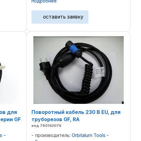
подробнее
головки.
кодом 812018045 применяется в ...
оставить заявку
ов для
Поворотный кабель 230 В EU, для
ерии GF
труборезов GF, RA
код 790142076
s -
производитель:
Orbitalum Tools -