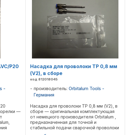
AVC/P20
Насадка для проволоки TP 0,8 мм
(V2), в сборе
код 812018045
s -
производитель:
Orbitalum Tools -
Германия
P20
Насадка для проволоки TP 0,8 мм (V2), в
горелки —
сборе — оригинальная комплектующая
т
от немецкого производителя Orbitalum ,
alum,
предназначенная для точной и
ния
стабильной подачи сварочной проволоки
ции
при орбитальной сварке труб. Модель с