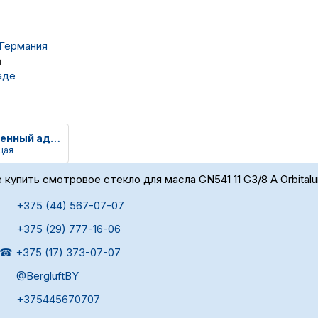
- Германия
а
аде
Быстросменный адаптер горелки
щая
 купить смотровое стекло для масла GN541 11 G3/8 A Orbital
+375 (44) 567-07-07
+375 (29) 777-16-06
☎ +375 (17) 373-07-07
@BergluftBY
+375445670707