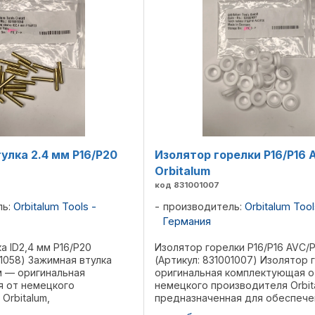
улка 2.4 мм P16/P20
Изолятор горелки P16/P16 
Orbitalum
код 831001007
ль:
Orbitalum Tools -
производитель:
Orbitalum Tool
Германия
а ID2,4 мм P16/P20
Изолятор горелки P16/P16 AVC/
01058) Зажимная втулка
(Артикул: 831001007) Изолятор 
мм — оригинальная
оригинальная комплектующая о
 от немецкого
немецкого производителя Orbit
Orbitalum,
предназначенная для обеспече
ая для точного
надежной электрической изоля