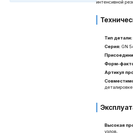
интенсивной рез
Техничес
Тип детали:
Серия:
GN 54
Присоедини
Форм-факто
Артикул пр
Совместимо
деталировке
Эксплуа
Высокая пр
узлов.