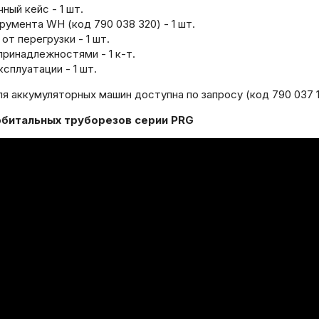
ый кейс - 1 шт.
умента WH (код 790 038 320) - 1 шт.
т перегрузки - 1 шт.
принадлежностями - 1 к-т.
сплуатации - 1 шт.
ля аккумуляторных машин доступна по запросу (код 790 037 1
рбитальных труборезов серии PRG