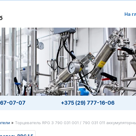
На г
б
567-07-07
+375 (29) 777-16-06
атели
»
Торцеватель RPG 3 790 031 001 / 790 031 011 аккумуляторн