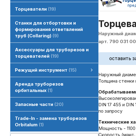
Торце
пре
Торцеватели
19
Торцева
Станки для отбортовки и
формирования ответвлений
Наружный диаме
труб (Collaring)
9
арт. 790 031 00
Аксессуары для труборезов и
торцевателей
19
оставить з
Режущий инструмент
15
Наружный диаме
Режущий инструмент
HSS диски пильные отрезные
Пильные диски для орбитальной резки
смотреть все
Толщина стенки 
Аренда труборезов
орбитальных
1
Обрабатываем
Высоколегированн
Запасные части
20
DIN 17 455 и DIN
по запросу
Trade-In - замена труборезов
Технические ха
Orbitalum
1
Мощность - 110
Скорость (макс. 