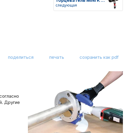
Торцеватель MINI K OD
следующая
поделиться
печать
сохранить как pdf
 согласно
й. Другие