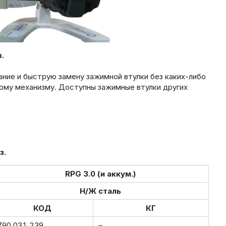
.
ание и быструю замену зажимной втулки без каких-либо
ому механизму. Доступны зажимные втулки других
з.
RPG 3.0 (и аккум.)
Н/Ж сталь
КОД
КГ
790 031 239
–