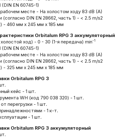
I (DIN EN 60745-1)
 рабочем месте - На холостом ходу 83 dB (A)
 (согласно DIN EN 28662, часть 1) - < 2.5 m/s2
 - 460 мм x 245 мм x 185 мм
рактеристики Orbitalum RPG 3 аккумуляторный
-1
холостой ход) - 0 - 30 (1-я передача) min
I (DIN EN 60745-1)
 рабочем месте - На холостом ходу 83 dB (A)
 (согласно DIN EN 28662, часть 1) - < 2.5 m/s2
 - 325 мм x 245 мм x 185 мм
вки Orbitalum RPG 3
шт.
ый кейс - 1 шт.
умента WH (код 790 038 320) - 1 шт.
т перегрузки - 1 шт.
принадлежностями - 1 к-т.
сплуатации - 1 шт.
вки Orbitalum RPG 3 аккумуляторный
шт.