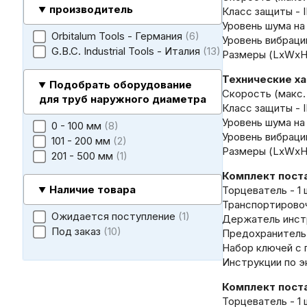
производитель
Класс защиты - I
Уровень шума на
Orbitalum Tools - Германия
6
Уровень вибрации
G.B.C. Industrial Tools - Италия
13
Размеры (LxWxH)
Технические ха
Подобрать оборудование
Скорость (макс. 
для труб наружного диаметра
Класс защиты - I
Уровень шума на
0 - 100 мм
8
Уровень вибрации
101 - 200 мм
2
Размеры (LxWxH)
201 - 500 мм
1
Комплект поста
Наличие товара
Торцеватель - 1 
Транспортировочн
Ожидается поступление
1
Держатель инстр
Под заказ
10
Предохранитель о
Набор ключей с 
Инструкции по эк
Комплект поста
Торцеватель - 1 