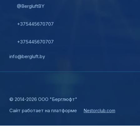
@BergluftBY
+375445670707
+375445670707
info@bergluft.by
©
2014-2026 ООО "Берглюфт"
Сайт работает на платформе
Nestorclub.com