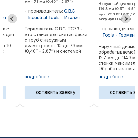
мм – 73 мм (0,40″ - 2,87″)
Наружный диаметр трубы 12
114,3 мм (0,5" - 4,5")
производитель:
G.B.C.
арт. 790 031 001 / 790 031 01
Industrial Tools - Италия
аккумуляторный
производитель:
Orbita
Торцеватель G.B.C. TC73 -
это станок для снятия фаски
Tools - Германия
с труб с наружным
диаметром от 10 до 73 мм
Наружный диаметр
(0,40″ - 2,87″) и системой
обрабатываемой трубы 
о
фиксации внешнего
12.7 мм до 114.3 мм Толщ
диаметра. TC73 подходит
стенки максимальная - 
для работы в ограниченном
Обрабатываемые
пространстве и в любых
материалы:
подробнее
подробнее
случаях, когда запрещено
Высоколегированные ст
касание ...
(специальный стальной
материал № 1.40... - 1.45...
оставить заявку
оставить заявку
согласно DIN 17 455 и DIN
456), нелегированные и ..
…