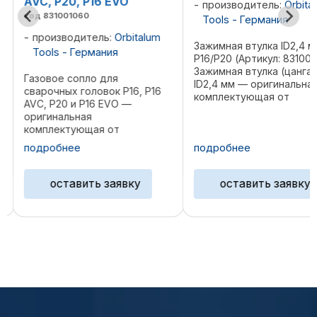
AVC, P20, P16 EVO
производитель:
Orbita
код 831001060
Tools - Германия
производитель:
Orbitalum
Зажимная втулка ID2,4 м
Tools - Германия
P16/P20 (Артикул: 831001
Зажимная втулка (цанга)
Газовое сопло для
ID2,4 мм — оригинальна
сварочных головок P16, P16
комплектующая от
AVC, P20 и P16 EVO —
немецкого производите
оригинальная
Orbitalum, предназначен
о
комплектующая от
для точного
немецкого производителя
подробнее
подробнее
позиционирования и
Orbitalum , разработанная
надежной фиксации
для обеспечения стабильной
вольфрамового электрода
подачи защитного газа при
оставить заявку
оставить заявку
орбитальной сварке труб в
трубные доски. Модель ...