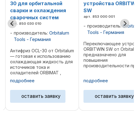
устройства ORBITWIN
ORBIMAT
SW
арт. 890 013 010
арт. 853 000 001
производитель:
Orbita
Tools - Германия
производитель:
Orbitalum
Tools - Германия
Мощная ручная сварочн
горелка TIG для источн
Переключающее устройство
тока для орбитальной с
ORBITWIN SW от Orbitalum
m
ORBIMAT для ручной сва
предназначено для
прихватывания. Ручная
повышения
горелка с жидкостным 
производительности при
дением обеспечивает
работе с источниками тока
оптимальный отвод тепл
ORBIMAT 2 . С его помощью
подробнее
подробнее
высокий срок службы.
можно попеременно
я
Благодаря компактной ...
использовать две сварочные
головки . При нажатии кнопки
оставить заявку
оставить заявку
пуска для выбранной ...
…