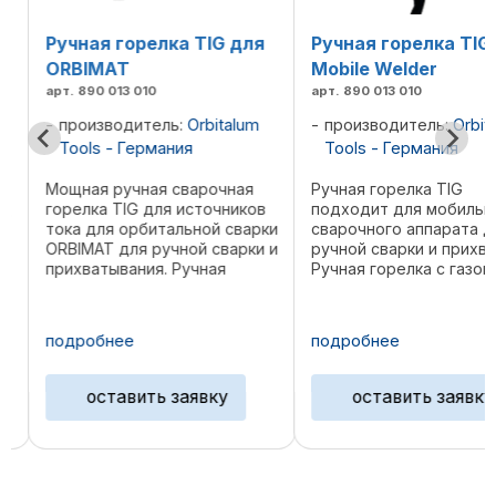
Ручная горелка TIG для
Ручная горелка TIG 
ORBIMAT
Mobile Welder
арт. 890 013 010
арт. 890 013 010
производитель:
Orbitalum
производитель:
Orbita
Tools - Германия
Tools - Германия
Мощная ручная сварочная
Ручная горелка TIG
горелка TIG для источников
подходит для мобильно
о
тока для орбитальной сварки
сварочного аппарата дл
ORBIMAT для ручной сварки и
ручной сварки и прихват
прихватывания. Ручная
Ручная горелка с газов
горелка с жидкостным охлаж
охлаждением оснащена
дением обеспечивает
легко очищаемым полн
оптимальный отвод тепла и
прорезиненным пакетом
подробнее
подробнее
высокий срок службы.
шлангов и поэтому под
Благодаря компактной ...
для использования в чи
е
...
оставить заявку
оставить заявку