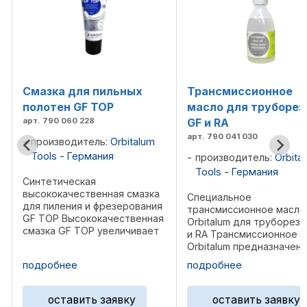
Трансмиссионное
Многофункциональ
масло для труборезов
резцы MFW для сер
GF и RA
RPG
арт. 790 041 030
арт. 790 038 315
производитель:
Orbitalum
производитель:
Orbita
Tools - Германия
Tools - Германия
Специальное
Многофункциональный
трансмиссионное масло
инструмент MFW С 2
Orbitalum для труборезов GF
режущими кромками и
и RA Трансмиссионное масло
специальным износосто
Orbitalum предназначено для
защитным покрытием. 
м
всех типов труборезов GF и
использоваться со всем
подробнее
подробнее
RA, обеспечивая надёжную
торцевателями серии RP
я
работу механизмов и
Ваша выгода: Быстрая с
долговечность
инструмента
оставить заявку
оставить заявку